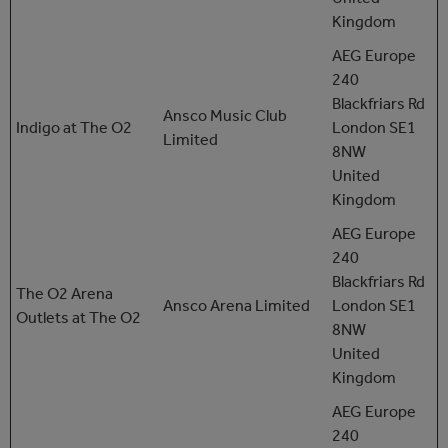
Kingdom
AEG Europe
240
Blackfriars Rd
Ansco Music Club
Indigo at The O2
London SE1
Limited
8NW
United
Kingdom
AEG Europe
240
Blackfriars Rd
The O2 Arena
Ansco Arena Limited
London SE1
Outlets at The O2
8NW
United
Kingdom
AEG Europe
240