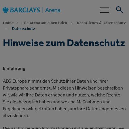
Zur
Barclays Arena
Startseite
Barrierefreiheit
Events
Home
Die Arena auf einen Blick
Rechtliches & Datenschutz
Suche
Datenschutz
Hinweise zum Datenschutz
Einführung
AEG Europe nimmt den Schutz Ihrer Daten und Ihrer
Privatsphäre sehr ernst. Mit diesen Hinweisen beschreiben
wir, wie wir Ihre Daten erheben und nutzen, welche Rechte
Sie diesbezüglich haben und welche Maßnahmen und
Regelungen wir getroffen haben, um Ihre Daten angemessen
abzusichern.
Die nachfolgenden Informationen sind anwendbar, wenn Sie