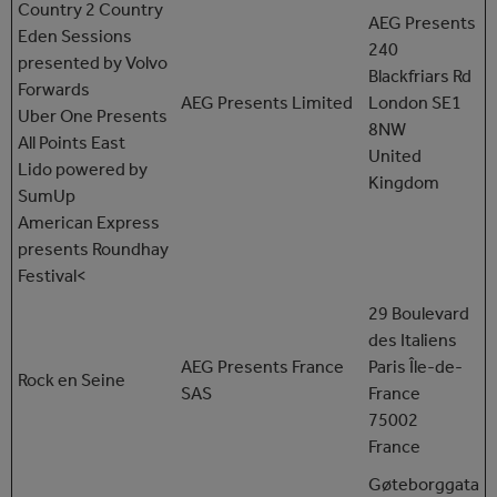
Country 2 Country
AEG Presents
Eden Sessions
240
presented by Volvo
Blackfriars Rd
Forwards
AEG Presents Limited
London SE1
Uber One Presents
8NW
All Points East
United
Lido powered by
Kingdom
SumUp
American Express
presents Roundhay
Festival<
29 Boulevard
des Italiens
AEG Presents France
Paris Île-de-
Rock en Seine
SAS
France
75002
France
Gøteborggata