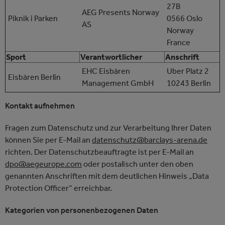
27B
AEG Presents Norway
Piknik i Parken
0566 Oslo
AS
Norway
France
Sport
Verantwortlicher
Anschrift
EHC Eisbären
Uber Platz 2
Eisbären Berlin
Management GmbH
10243 Berlin
Kontakt aufnehmen
Fragen zum Datenschutz und zur Verarbeitung Ihrer Daten
können Sie per E-Mail an
datenschutz@barclays-arena.de
richten. Der Datenschutzbeauftragte ist per E-Mail an
dpo@aegeurope.com
oder postalisch unter den oben
genannten Anschriften mit dem deutlichen Hinweis „Data
Protection Officer“ erreichbar.
Kategorien von personenbezogenen Daten