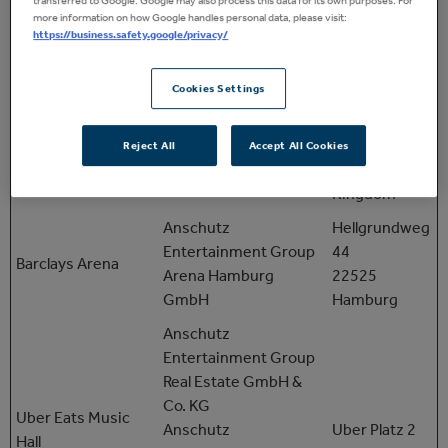
transferred to Google. Google may also process this data for its own purposes. For
Kingdom
more information on how Google handles personal data, please visit:
https://business.safety.google/privacy/
AEG Europe
240
Cookies Settings
Blackfriars Rd
Watford
Ansco Music Club
London SE1
Colosseum
Limited
8NW
Reject All
Accept All Cookies
United
Kingdom
Anschutz
Hellgrundweg
Entertainment Group
44
Barclays Arena
Arena Hamburg
22525
GmbH
Hamburg
Anschutz
Entertainment Group
Real Estate GmbH &
Co. KG
Uber Eats Music
Anschutz
Uber Platz 2
Hall