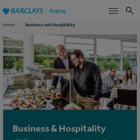
Zur
Barclays Arena
Startseite
Barrierefreiheit
Events
Home
Business und Hospitality
Suche
Business & Hospitality