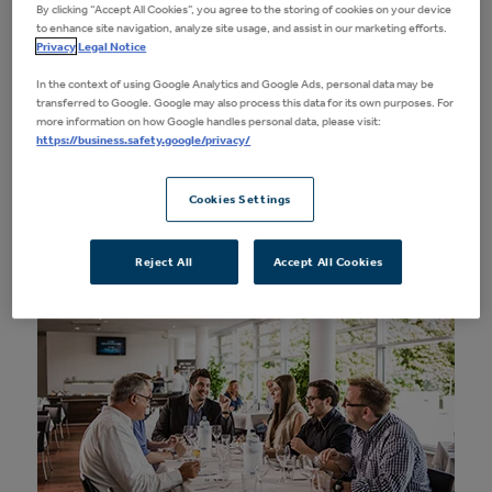
By clicking “Accept All Cookies”, you agree to the storing of cookies on your device
Premium Tickets
to enhance site navigation, analyze site usage, and assist in our marketing efforts.
Privacy
Legal Notice
Die Leistungen unserer Premium Tickets im
In the context of using Google Analytics and Google Ads, personal data may be
Überblick. Diese können Sie zu fast allen Events
transferred to Google. Google may also process this data for its own purposes. For
more information on how Google handles personal data, please visit:
in der Arena einzeln buchen und Ihren Besuch
https://business.safety.google/privacy/
so zu einem unvergesslichen Erlebnis machen.
Cookies Settings
Mehr Infos
Reject All
Accept All Cookies