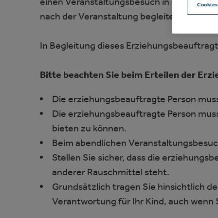
einen Veranstaltungsbesuch in der Barcla
Cookies
nach der Veranstaltung begleitet und beau
In Begleitung dieses Erziehungsbeauftrag
Bitte beachten Sie beim Erteilen der Er
Die erziehungsbeauftragte Person muss v
Die erziehungsbeauftragte Person muss 
bieten zu können.
Beim abendlichen Veranstaltungsbesuch
Stellen Sie sicher, dass die erziehungs
anderer Rauschmittel steht.
Grundsätzlich tragen Sie hinsichtlich d
Verantwortung für Ihr Kind, auch wenn