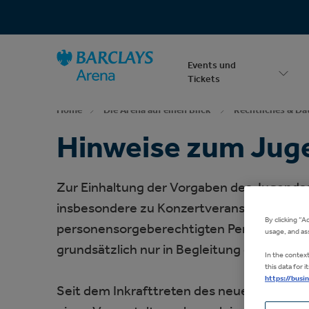
Zur
Startseite
Barrierefreiheit
Events
Barclays Arena
Suche
Events und
Tickets
Home
Die Arena auf einen Blick
Rechtliches & Da
Hinweise zum Juge
Zur Einhaltung der Vorgaben des Jugendsc
insbesondere zu Konzertveranstaltungen in
By clicking “A
personensorgeberechtigten Person in Verbin
usage, and ass
grundsätzlich nur in Begleitung eines Erwa
In the contex
this data for
https://busi
Seit dem Inkrafttreten des neuen Jugendsc