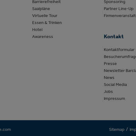
Barrierefreiheit
Sponsoring
Saalpläne
Partner Line-Up
Virtuelle Tour
Firmenveranstal
Essen & Trinken
Hotel
Kontakt
Awareness
Kontaktformular
Besucherumfrag
Presse
Newsletter Barcl
News
Social Media
Jobs
Impressum
/
e.com
Sitemap
Im