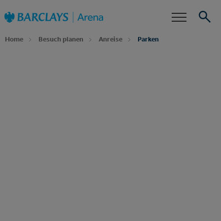
Zur
Barclays Arena
Startseite
Barrierefreiheit
Events
Home
Besuch planen
Anreise
Parken
Suche