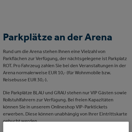
Parkplätze an der Arena
Rund um die Arena stehen Ihnen eine Vielzahl von
Parkflächen zur Verfügung, der nächtsgelegene ist Parkplatz
ROT. Pro Fahrzeug zahlen Sie bei den Veranstaltungen in der
Arena normalerweise EUR 10,- (für Wohnmobile bzw.
Reisebusse EUR 30,-).
Die Parkplätze BLAU und GRAU stehen nur VIP Gästen sowie
Rollstuhlfahrern zur Verfügung. Bei freien Kapazitäten
können Sie in unserem Onlineshop VIP-Parktickets
erwerben. Diese können unabhängig von Ihrer Eintrittskarte
gebucht werden.