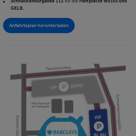
Schnackenburgallee 112
für die
Parkplätze WEISS und
GELB
.
Anfahrtsplan herunterladen