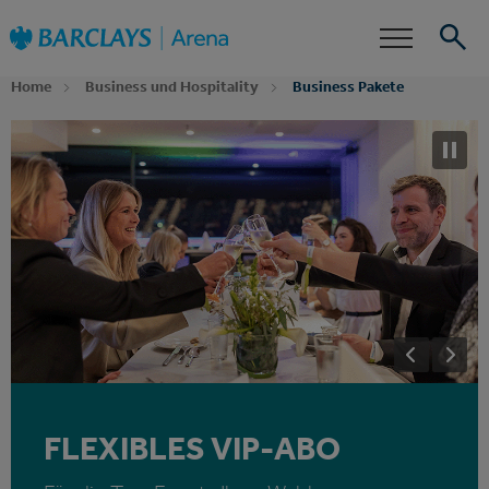
Zur
Barclays Arena
Startseite
Barrierefreiheit
Events
Home
Business und Hospitality
Business Pakete
Suche
FLEXIBLES VIP-ABO