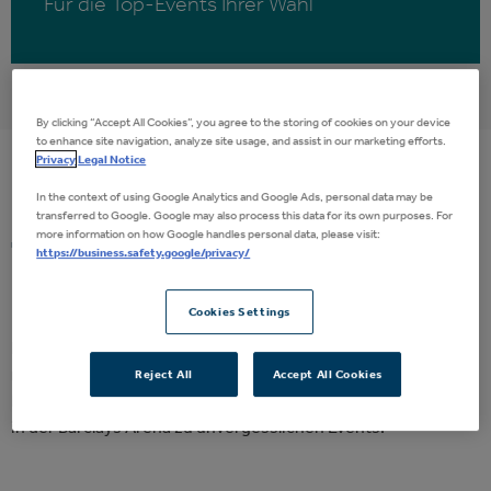
Für die Top-Events Ihrer Wahl
By clicking “Accept All Cookies”, you agree to the storing of cookies on your device
to enhance site navigation, analyze site usage, and assist in our marketing efforts.
Privacy
Legal Notice
In the context of using Google Analytics and Google Ads, personal data may be
Business Pakete - VIP-
transferred to Google. Google may also process this data for its own purposes. For
more information on how Google handles personal data, please visit:
Ticketkontigent für Events
https://business.safety.google/privacy/
nach Wahl
Cookies Settings
Erleben Sie unsere Konzerthighlights, die besten Shows und
mitreißende Sportevents aus einer großartigen Perspektive.
Reject All
Accept All Cookies
Mit unseren VIP-Business-Paketen machen Sie Ihre Besuche
in der Barclays Arena zu unvergesslichen Events.