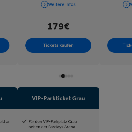
Weitere Infos
W
179€
Tickets kaufen
Tick
u
VIP-Parkticket Grau
ekt an
Für den VIP-Parkplatz Grau
neben der Barclays Arena