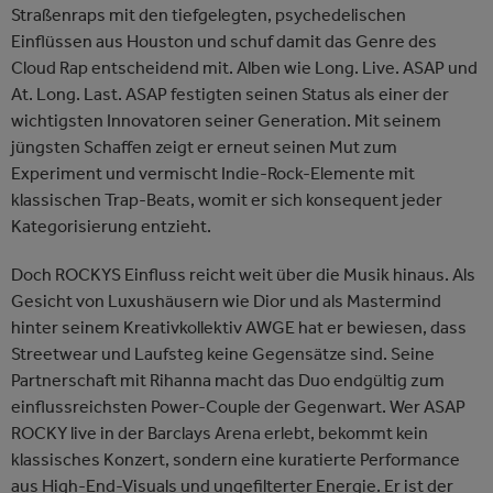
Straßenraps mit den tiefgelegten, psychedelischen
Einflüssen aus Houston und schuf damit das Genre des
Cloud Rap entscheidend mit. Alben wie Long. Live. ASAP und
At. Long. Last. ASAP festigten seinen Status als einer der
wichtigsten Innovatoren seiner Generation. Mit seinem
jüngsten Schaffen zeigt er erneut seinen Mut zum
Experiment und vermischt Indie-Rock-Elemente mit
klassischen Trap-Beats, womit er sich konsequent jeder
Kategorisierung entzieht.
Doch ROCKYS Einfluss reicht weit über die Musik hinaus. Als
Gesicht von Luxushäusern wie Dior und als Mastermind
hinter seinem Kreativkollektiv AWGE hat er bewiesen, dass
Streetwear und Laufsteg keine Gegensätze sind. Seine
Partnerschaft mit Rihanna macht das Duo endgültig zum
einflussreichsten Power-Couple der Gegenwart. Wer ASAP
ROCKY live in der Barclays Arena erlebt, bekommt kein
klassisches Konzert, sondern eine kuratierte Performance
aus High-End-Visuals und ungefilterter Energie. Er ist der