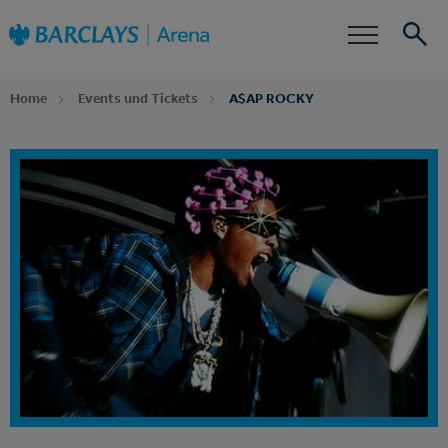
Zur
Barclays Arena
Startseite
Barrierefreiheit
Events
Suche
Home
Events und Tickets
A$AP ROCKY
Dein Event Alarm
Abonniere jetzt unseren Newsletter und erfahre
zuerst, wenn für A$AP ROCKY Tickets,
Zusatztermine oder neue Ticketkontingente
verfügbar sind.