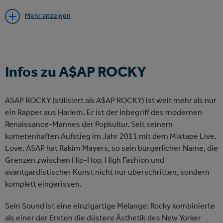
Creative Director für Marken wie Puma und Ray-Ban sowie
Mehr anzeigen
als Botschafter für Luxushäuser wie Chanel die Grenzen
zwischen Musik und High Fashion verwischt. Auch visuell
setzt er neue Maßstäbe: Sein aktuelles Album-Cover wurde
von Regie-Legende Tim Burton gestaltet. In der Barclays
Arena wird er beweisen, warum er mit über 25 Milliarden
Infos zu A$AP ROCKY
Streams zu den absoluten Giganten der Musikindustrie
gehört.
ASAP ROCKY (stilisiert als A$AP ROCKY) ist weit mehr als nur
ein Rapper aus Harlem. Er ist der Inbegriff des modernen
Renaissance-Mannes der Popkultur. Seit seinem
kometenhaften Aufstieg im Jahr 2011 mit dem Mixtape Live.
Love. ASAP hat Rakim Mayers, so sein bürgerlicher Name, die
Grenzen zwischen Hip-Hop, High Fashion und
avantgardistischer Kunst nicht nur überschritten, sondern
komplett eingerissen.
Sein Sound ist eine einzigartige Melange: Rocky kombinierte
als einer der Ersten die düstere Ästhetik des New Yorker