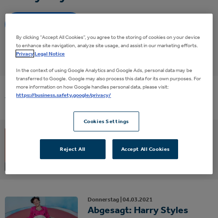
Eventalarm
By clicking “Accept All Cookies”, you agree to the storing of cookies on your device
to enhance site navigation, analyze site usage, and assist in our marketing efforts.
Privacy
Legal Notice
In the context of using Google Analytics and Google Ads, personal data may be
transferred to Google. Google may also process this data for its own purposes. For
more information on how Google handles personal data, please visit:
https://business.safety.google/privacy/
Vergangene Events
Cookies Settings
Sonntag |
25.
03.
2018
Harry Styles
Reject All
Accept All Cookies
Live on Tour
Donnerstag |
04.
03.
2021
Abgesagt: Harry Styles