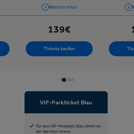
Weitere Infos
W
139€
Tickets kaufen
Tic
VIP-Parkticket Blau
Für den VIP-Parkplatz Blau direkt an
der Barclays Arena