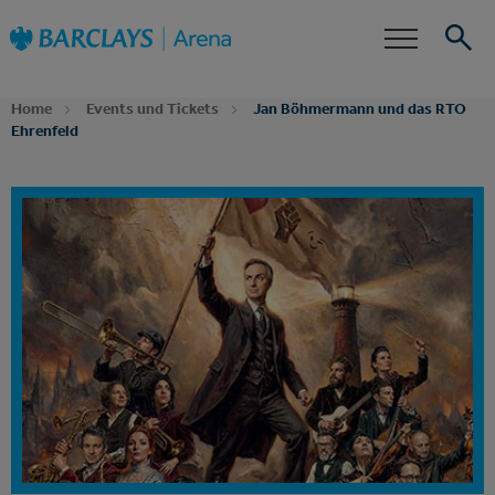
Zur
Barclays Arena
Startseite
Barrierefreiheit
Events
Suche
Home
Events und Tickets
Jan Böhmermann und das RTO
Ehrenfeld
Dein Event Alarm
Abonniere jetzt unseren Newsletter und erfahre
zuerst, wenn für Jan Böhmermann und das RTO
Ehrenfeld Tickets, Zusatztermine oder neue
Ticketkontingente verfügbar sind.