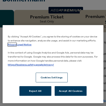
149€
Tickets kaufen
239€
Premium T
Premium Ticket
Tickets kaufen
Loge anfragen
Seat Only
D
By clicking “Accept All Cookies”, you agree to the storing of cookies on your device
Ticket der besten Kategorie im
to enhance site navigation, analyze site usage, and assist in our marketing efforts.
Unterrang
Ticket mit s
Privacy
Legal Notice
Oberrang
Zugang zu einem Premium Bereich
In the context of using Google Analytics and Google Ads, personal data may be
der Arena (Getränke gegen
Zugang zum 
transferred to Google. Google may also process this data for its own purposes. For
Berechnung)
more information on how Google handles personal data, please visit:
Getränke in
Separater Premium Eingang
https://business.safety.google/privacy/
Separater 
VIP-Parkticket (je zwei Tickets)
VIP-Parktick
Cookies Settings
Guest Service
Guest Serv
Kostenfreie Garderobe
Kostenfrei
Reject All
Accept All Cookies