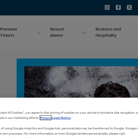
Premium
Besuch
Business und
Tickets
planen
Hospitality
ein Event Alarm
nniere jetzt unseren Newsletter und erfahre zuerst,
n für Michael Patrick Kelly Tickets, Zusatztermine o
e Ticketkontingente verfügbar sind.
ccept All Cookies”, you agree to the storing of cookies on your device to enhance site navigation, a
ist in our marketing efforts.
Privacy
Legal Notice
t of using Google Analytics and Google Ads, personal data may be transferred to Google. Google 
 its own purposes. For more information on how Google handles personal data, please visit: