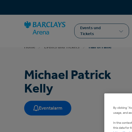
Zur
Startseite
Barrierefreiheit
Events
Barclays Arena
Suche
Events und
Tickets
Home
Events und Tickets
Hall of Fame
D
Michael Patrick
Abo
Kelly
wen
neu
Eventalarm
By clicking “A
usage, and ass
In the contex
this data for