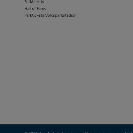
Parktickets
Hall of Fame
Parktickets Volksparkstadion