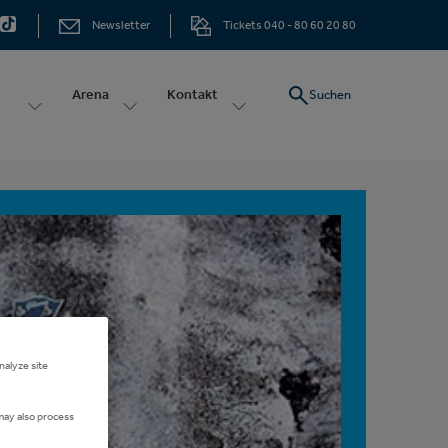
Newsletter
Tickets 040 - 80 60 20 80
Arena
Kontakt
Suchen
der
nalyze site
may also process