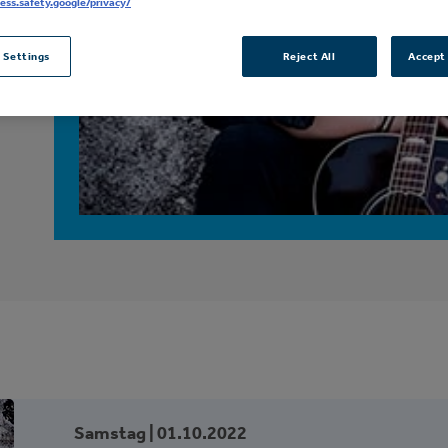
ness.safety.google/privacy/
 Settings
Reject All
Accept 
Samstag |
01.
10.
2022