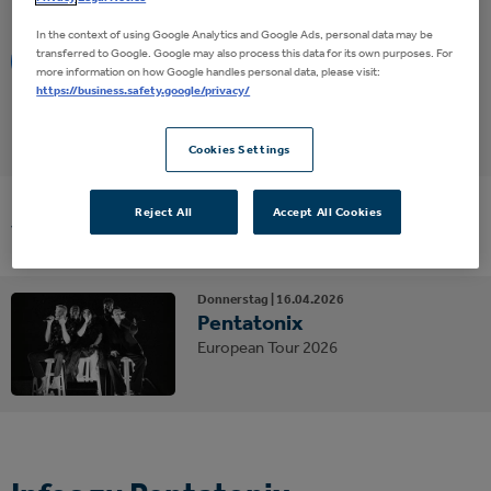
In the context of using Google Analytics and Google Ads, personal data may be
transferred to Google. Google may also process this data for its own purposes. For
Eventalarm
more information on how Google handles personal data, please visit:
https://business.safety.google/privacy/
Cookies Settings
Reject All
Accept All Cookies
Vergangene Events
Donnerstag |
16.
04.
2026
Pentatonix
European Tour 2026