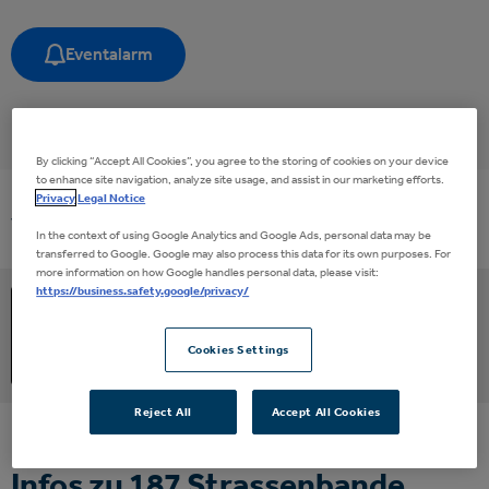
Eventalarm
By clicking “Accept All Cookies”, you agree to the storing of cookies on your device
to enhance site navigation, analyze site usage, and assist in our marketing efforts.
Privacy
Legal Notice
Vergangene Events
In the context of using Google Analytics and Google Ads, personal data may be
transferred to Google. Google may also process this data for its own purposes. For
more information on how Google handles personal data, please visit:
https://business.safety.google/privacy/
Samstag |
31.
03.
2018
187 Strassenbande
Cookies Settings
Reject All
Accept All Cookies
Infos zu 187 Strassenbande