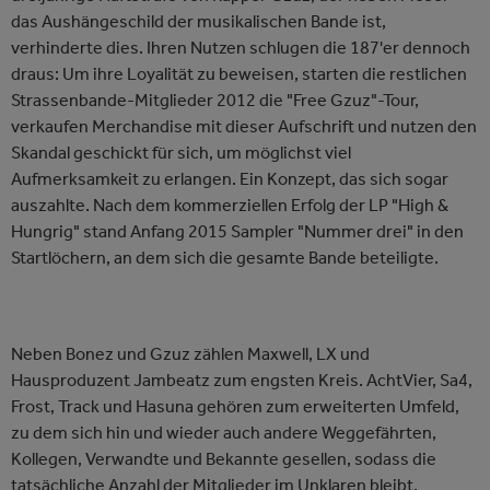
das Aushängeschild der musikalischen Bande ist,
verhinderte dies. Ihren Nutzen schlugen die 187'er dennoch
draus: Um ihre Loyalität zu beweisen, starten die restlichen
Strassenbande-Mitglieder 2012 die "Free Gzuz"-Tour,
verkaufen Merchandise mit dieser Aufschrift und nutzen den
Skandal geschickt für sich, um möglichst viel
Aufmerksamkeit zu erlangen. Ein Konzept, das sich sogar
auszahlte. Nach dem kommerziellen Erfolg der LP "High &
Hungrig" stand Anfang 2015 Sampler "Nummer drei" in den
Startlöchern, an dem sich die gesamte Bande beteiligte.
Neben Bonez und Gzuz zählen Maxwell, LX und
Hausproduzent Jambeatz zum engsten Kreis. AchtVier, Sa4,
Frost, Track und Hasuna gehören zum erweiterten Umfeld,
zu dem sich hin und wieder auch andere Weggefährten,
Kollegen, Verwandte und Bekannte gesellen, sodass die
tatsächliche Anzahl der Mitglieder im Unklaren bleibt.