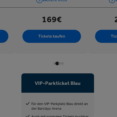
169€
Tickets kaufen
Tic
VIP-Parkticket Blau
Für den VIP-Parkplatz Blau direkt an
der Barclays Arena
Auch mit normalen Tickets buchbar