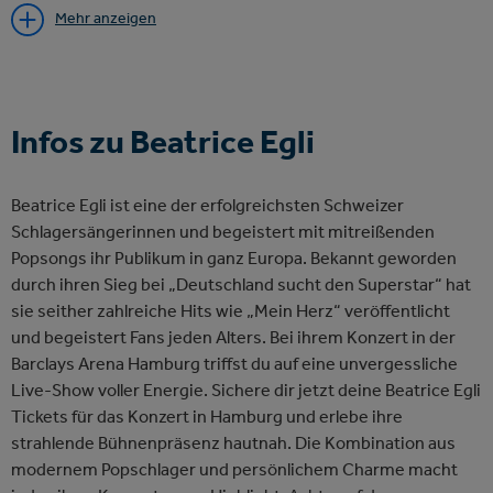
sichert, kann sich auf erstklassiges Entertainment,
Mehr anzeigen
emotionale Höhepunkte und einen unvergesslichen Abend
freuen.
Infos zu Beatrice Egli
Beatrice Egli ist eine der erfolgreichsten Schweizer
Schlagersängerinnen und begeistert mit mitreißenden
Popsongs ihr Publikum in ganz Europa. Bekannt geworden
durch ihren Sieg bei „Deutschland sucht den Superstar“ hat
sie seither zahlreiche Hits wie „Mein Herz“ veröffentlicht
und begeistert Fans jeden Alters. Bei ihrem Konzert in der
Barclays Arena Hamburg triffst du auf eine unvergessliche
Live-Show voller Energie. Sichere dir jetzt deine Beatrice Egli
Tickets für das Konzert in Hamburg und erlebe ihre
strahlende Bühnenpräsenz hautnah. Die Kombination aus
modernem Popschlager und persönlichem Charme macht