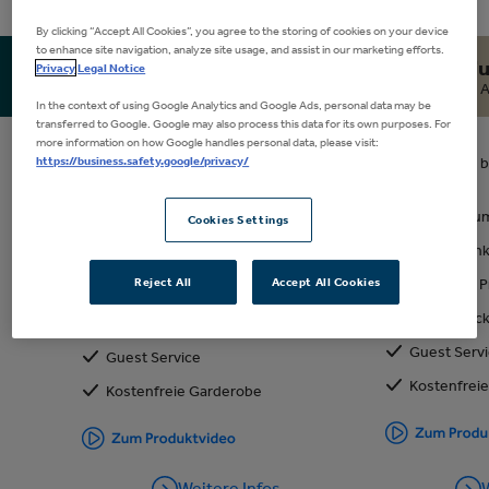
By clicking “Accept All Cookies”, you agree to the storing of cookies on your device
to enhance site navigation, analyze site usage, and assist in our marketing efforts.
Premium Ticket
Premiu
259€
Privacy
Legal Notice
Tickets kaufen
Loge anfragen
Seat Only
A
In the context of using Google Analytics and Google Ads, personal data may be
transferred to Google. Google may also process this data for its own purposes. For
more information on how Google handles personal data, please visit:
https://business.safety.google/privacy/
Ticket der besten Kategorie im
Ticket der 
Unterrang
Unterrang
Zugang zu einem Premium Bereich
Zugang zum
Cookies Settings
der Arena (Getränke gegen
Catering in
Berechnung)
Reject All
Accept All Cookies
Separater 
Separater Premium Eingang
VIP-Parktick
VIP-Parkticket (je zwei Tickets)
Guest Serv
Guest Service
Kostenfrei
Kostenfreie Garderobe
Weitere Infos
W