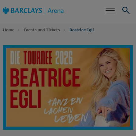
Zur
Barclays Arena
Startseite
Barrierefreiheit
Events
Suche
Home
Events und Tickets
Beatrice Egli
Dein Event Alarm
Abonniere jetzt unseren Newsletter und erfahre
zuerst, wenn für Beatrice Egli Tickets,
Zusatztermine oder neue Ticketkontingente
verfügbar sind.