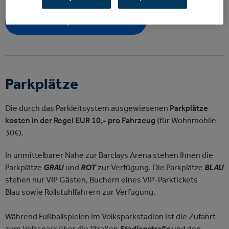
Jetzt Anfahrtsplan herunterladen
Parkplätze
Die durch das Parkleitsystem ausgewiesenen
Parkplätze
kosten in der Regel EUR 10,- pro Fahrzeug
(für Wohnmobile
30€).
In unmittelbarer Nähe zur Barclays Arena stehen Ihnen die
Parkplätze
GRAU
und
ROT
zur Verfügung. Die Parkplätze
BLAU
stehen nur VIP Gästen, Buchern eines VIP-Parktickets
Blau sowie Rollstuhlfahrern zur Verfügung.
Während Fußballspielen im Volksparkstadion ist die Zufahrt
zum Volkspark über die Straßen
Stadionstraße
und den