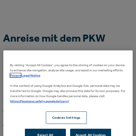
Anreise mit dem PKW
Navigation
By clicking “Accept All Cookies”, you agree to the storing of cookies on your device
An Veranstaltungstagen ist die Uwe-Seeler-Allee (ehem.
to enhance site navigation, analyze site usage, and assist in our marketing efforts.
Sylvesterallee) komplett gesperrt und ausschließlich für
Privacy
Legal Notice
Shuttle-Busse geöffnet.
In the context of using Google Analytics and Google Ads, personal data may be
transferred to Google. Google may also process this data for its own purposes. For
Nutzen Sie für Ihr
Navigationssystem
bitte diese Adressen:
more information on how Google handles personal data, please visit:
https://business.safety.google/privacy/
Hellgrundweg 50
für die
Parkplätze ROT, GRAU und VIP-
Parkplatz BLAU
Cookies Settings
Schnackenburgallee 112
für die
Parkplätze WEISS und
GELB
.
Reject All
Accept All Cookies