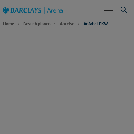
Zur
Barclays Arena
Startseite
Barrierefreiheit
Events
Home
Besuch planen
Anreise
Anfahrt PKW
Suche