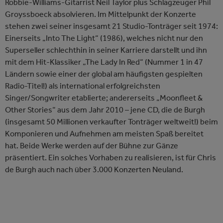
Robbie-Williams-Gitarrist Neil Taylor plus Schlagzeuger Phil
Groyssboeck absolvieren. Im Mittelpunkt der Konzerte
stehen zwei seiner insgesamt 21 Studio-Tonträger seit 1974:
Einerseits „Into The Light“ (1986), welches nicht nur den
Superseller schlechthin in seiner Karriere darstellt und ihn
mit dem Hit-Klassiker „The Lady In Red“ (Nummer 1 in 47
Ländern sowie einer der global am häufigsten gespielten
Radio-Titel!) als international erfolgreichsten
Singer/Songwriter etablierte; andererseits „Moonfleet &
Other Stories“ aus dem Jahr 2010 – jene CD, die de Burgh
(insgesamt 50 Millionen verkaufter Tonträger weltweit!) beim
Komponieren und Aufnehmen am meisten Spaß bereitet
hat. Beide Werke werden auf der Bühne zur Gänze
präsentiert. Ein solches Vorhaben zu realisieren, ist für Chris
de Burgh auch nach über 3.000 Konzerten Neuland.