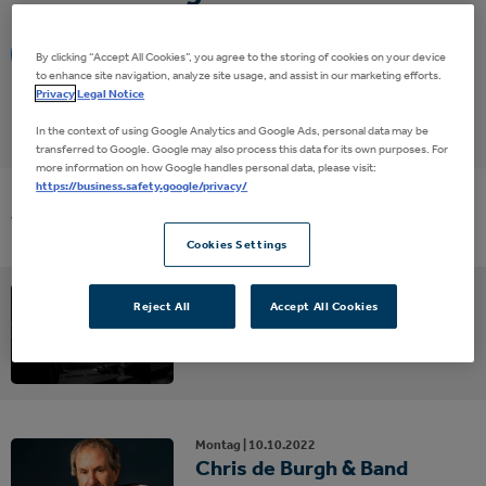
Eventalarm
By clicking “Accept All Cookies”, you agree to the storing of cookies on your device
to enhance site navigation, analyze site usage, and assist in our marketing efforts.
Privacy
Legal Notice
In the context of using Google Analytics and Google Ads, personal data may be
transferred to Google. Google may also process this data for its own purposes. For
more information on how Google handles personal data, please visit:
https://business.safety.google/privacy/
Vergangene Events
Cookies Settings
Sonntag |
10.
11.
2019
Reject All
Accept All Cookies
Chris de Burgh
Montag |
10.
10.
2022
Chris de Burgh & Band