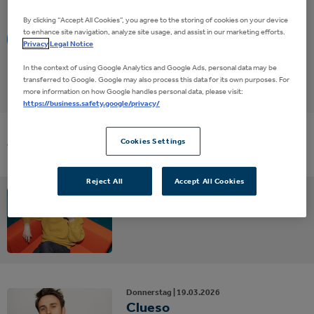
By clicking “Accept All Cookies”, you agree to the storing of cookies on your device
to enhance site navigation, analyze site usage, and assist in our marketing efforts.
Eventalarm
Privacy
Legal Notice
In the context of using Google Analytics and Google Ads, personal data may be
transferred to Google. Google may also process this data for its own purposes. For
more information on how Google handles personal data, please visit:
https://business.safety.google/privacy/
Cookies Settings
Vergangene Events
Reject All
Accept All Cookies
Samstag |
24.
09.
2022
Clueso
Donnerstag |
19.
03.
2026
Clueso