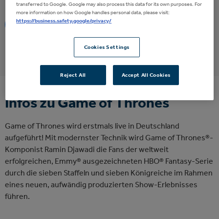
transferred to Google. Google may also process this data for its own purposes. For
more information on how Google handles personal data, please visit:
https://business.safety.google/privacy/
Eventalarm
Cookies Settings
Reject All
Accept All Cookies
Infos zu Game of Thrones
Game of Thrones wird erstmals live in Deutschland
aufgeführt! Mit modernster Technik wird Game of Thrones®-
Komponist Ramin Djawadi die Fans der weltweit
erfolgreichen, Emmy® ausgezeichneten HBO® Fantasy-Serie
durch die sieben Staffeln und sieben Königreiche im Rahmen
eines neuen, aufwändig produzierten Show-Erlebnisses
führen.