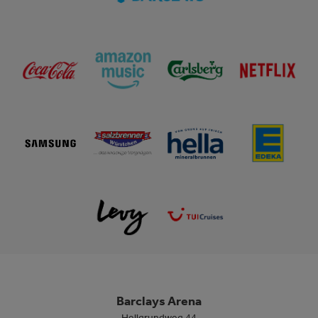
Barclays Arena
Hellgrundweg 44