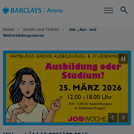
Zur
Barclays Arena
Startseite
Barrierefreiheit
Events
Suche
Home
Events und Tickets
Job-, Aus- und
Weiterbildungsmesse
Dein Event Alarm
Abonniere jetzt unseren Newsletter und erfahre
zuerst, wenn für Job-, Aus- und
Weiterbildungsmesse Tickets, Zusatztermine oder
neue Ticketkontingente verfügbar sind.