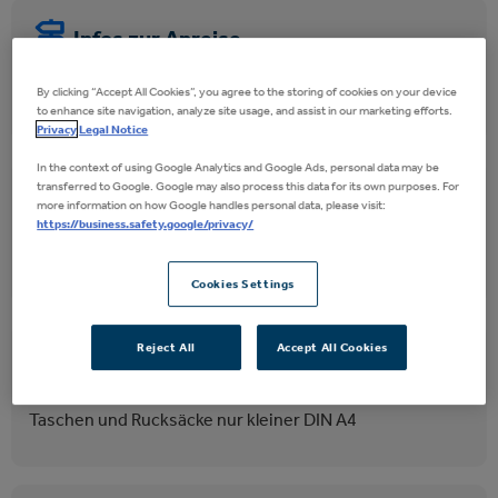
Infos zur Anreise
By clicking “Accept All Cookies”, you agree to the storing of cookies on your device
Besuch planen & aktuelle Verkehrshinweise
to enhance site navigation, analyze site usage, and assist in our marketing efforts.
Privacy
Legal Notice
In the context of using Google Analytics and Google Ads, personal data may be
transferred to Google. Google may also process this data for its own purposes. For
ÖPNV im Arena Ticket enthalten
more information on how Google handles personal data, please visit:
https://business.safety.google/privacy/
Kostenlos HVV nutzen & Klima schonen
Cookies Settings
Reject All
Accept All Cookies
Taschenbeschränkungen beachten
Taschen und Rucksäcke nur kleiner DIN A4