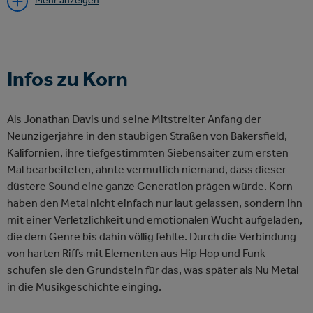
Mehr anzeigen
empfiehlt es sich, die Tickets direkt über die Webseite der
Arena zu beziehen. Neben den regulären Eintrittskarten, für
die der Vorverkauf am 20. März 2026 startet, finden Sie bei
uns auch spezielle Optionen für eine entspannte Anreise,
Infos zu Korn
wie etwa unsere VIP Parktickets. Diese sichern Ihnen einen
Parkplatz in direkter Arena-Nähe, damit die Suche nach einer
Lücke nicht zur Geduldsprobe wird.
Als Jonathan Davis und seine Mitstreiter Anfang der
Neunzigerjahre in den staubigen Straßen von Bakersfield,
Für ein besonders intensives Erlebnis stehen Ihnen
Kalifornien, ihre tiefgestimmten Siebensaiter zum ersten
verschiedene AEG Premium Tickets zur Verfügung. Diese
Mal bearbeiteten, ahnte vermutlich niemand, dass dieser
bieten Ihnen Vorzüge, die über den Standardbesuch
düstere Sound eine ganze Generation prägen würde. Korn
hinausgehen und den Konzertabend in einem exklusiven
haben den Metal nicht einfach nur laut gelassen, sondern ihn
Rahmen abrunden. Da wir als Arena die Fäden direkt in der
mit einer Verletzlichkeit und emotionalen Wucht aufgeladen,
Hand halten, sind Sie bei uns an der Quelle für alle offiziellen
die dem Genre bis dahin völlig fehlte. Durch die Verbindung
Ticketkategorien.
von harten Riffs mit Elementen aus Hip Hop und Funk
schufen sie den Grundstein für das, was später als Nu Metal
in die Musikgeschichte einging.