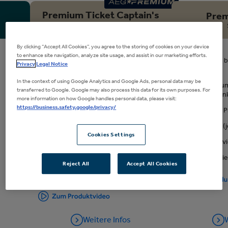
169€
Tickets kaufen
Premium Ticket Captain's
Prem
Skyloft
264€
Tickets kaufen
Loge anfragen
Drinks Only
By clicking “Accept All Cookies”, you agree to the storing of cookies on your device
to enhance site navigation, analyze site usage, and assist in our marketing efforts.
Ticket der 
Privacy
Legal Notice
Unterrang
Ticket mit spektakulärer Sicht im
Oberrang
In the context of using Google Analytics and Google Ads, personal data may be
Zugang zum
transferred to Google. Google may also process this data for its own purposes. For
Bar (Geträ
Zugang zum Captain's Skyloft
more information on how Google handles personal data, please visit:
https://business.safety.google/privacy/
Separater 
Getränke inklusive
Parkticket (
Separater Premium Eingang
Cookies Settings
Guest Serv
VIP-Parkticket (je zwei Tickets)
Kostenfrei
Guest Service
Reject All
Accept All Cookies
Kostenfreie Garderobe
Weitere Infos
W