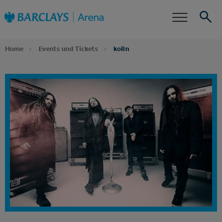
Zur
Barclays Arena
Startseite
Barrierefreiheit
Events
Suche
Home
Events und Tickets
koRn
Dein Event Alarm
Abonniere jetzt unseren Newsletter und erfahre
zuerst, wenn für koRn Tickets, Zusatztermine oder
neue Ticketkontingente verfügbar sind.