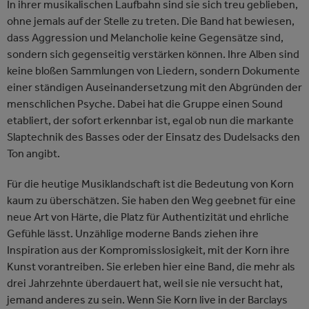
In ihrer musikalischen Laufbahn sind sie sich treu geblieben,
ohne jemals auf der Stelle zu treten. Die Band hat bewiesen,
dass Aggression und Melancholie keine Gegensätze sind,
sondern sich gegenseitig verstärken können. Ihre Alben sind
keine bloßen Sammlungen von Liedern, sondern Dokumente
einer ständigen Auseinandersetzung mit den Abgründen der
menschlichen Psyche. Dabei hat die Gruppe einen Sound
etabliert, der sofort erkennbar ist, egal ob nun die markante
Slaptechnik des Basses oder der Einsatz des Dudelsacks den
Ton angibt.
Für die heutige Musiklandschaft ist die Bedeutung von Korn
kaum zu überschätzen. Sie haben den Weg geebnet für eine
neue Art von Härte, die Platz für Authentizität und ehrliche
Gefühle lässt. Unzählige moderne Bands ziehen ihre
Inspiration aus der Kompromisslosigkeit, mit der Korn ihre
Kunst vorantreiben. Sie erleben hier eine Band, die mehr als
drei Jahrzehnte überdauert hat, weil sie nie versucht hat,
jemand anderes zu sein. Wenn Sie Korn live in der Barclays