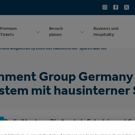
Premium
Besuch
Business und
Tickets
planen
Hospitality
 Mehrwegbechersystem mit hausinterner Spülstraße ein
inment Group Germany 
em mit hausinterner S
Berlin/Hamburg. Die Anschutz Entertainment Gr
in ihren deutschen Spielstätten auf ein selbst
ccept All Cookies”, you agree to the storing of cookies on your device to enhance site navigation, a