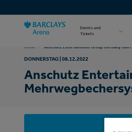
Zur
Startseite
Barrierefreiheit
Events
Barclays Arena
Suche
Events und
Tickets
Home
Anschutz Entertainment Group Germany führt
DONNERSTAG |
08.
12.
2022
Anschutz Enterta
Mehrwegbechersyst
By clicking “A