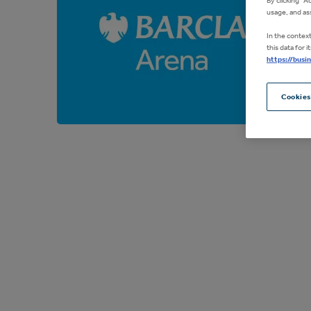
usage, and ass
In the contex
this data for
https://busi
Cookies