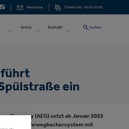
Newsletter
Tickets 040 - 80 60 20 80
Arena
Kontakt
Suchen
führt
pülstraße ein
oup Germany (AEG) setzt ab Januar 2023
betriebenes Mehrwegbechersystem mit
nalyze site