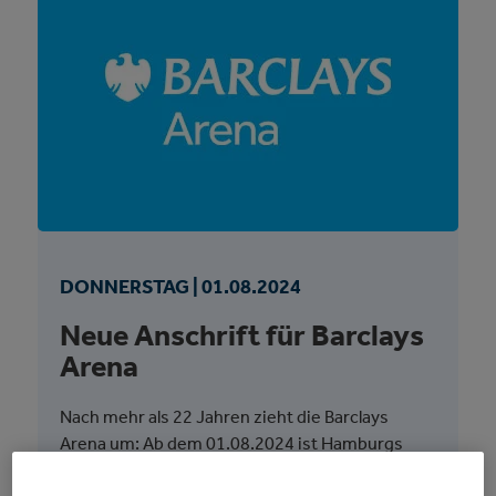
DONNERSTAG |
01.
08.
2024
Neue Anschrift für Barclays
Arena
Nach mehr als 22 Jahren zieht die Barclays
Arena um: Ab dem 01.08.2024 ist Hamburgs
größte Mehrzweckarena dann nur noch unter