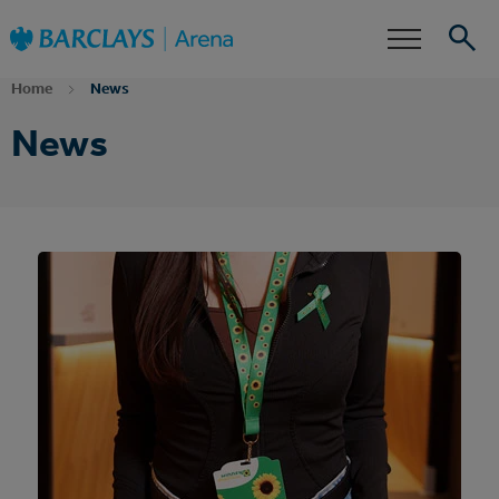
Zur
Barclays Arena
Startseite
Barrierefreiheit
Events
Home
News
Suche
News