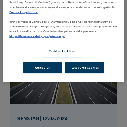
der neuen…
By clicking “Accept All Cookies”, you agree to the storing of cookies on your device
to enhance site navigation, analyze site usage, and assist in our marketing efforts.
Privacy
Legal Notice
Mehr Info
In the context of using Google Analytics and Google Ads, personal data may be
transferred to Google. Google may also process this data for its own purposes. For
more information on how Google handles personal data, please visit:
https://business.safety.google/privacy/
Cookies Settings
Reject All
Accept All Cookies
DIENSTAG |
12.
03.
2024