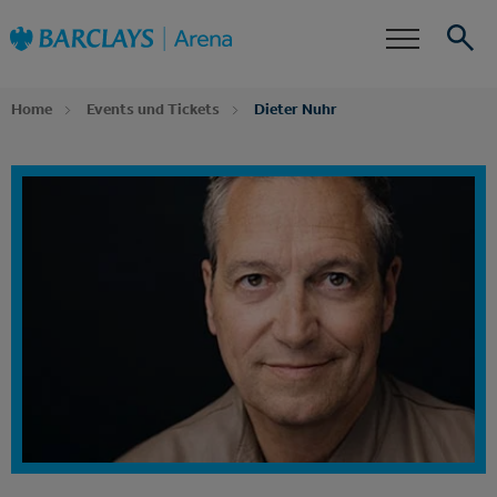
Zur
Barclays Arena
Startseite
Barrierefreiheit
Events
Suche
Home
Events und Tickets
Dieter Nuhr
Dein Event Alarm
Abonniere jetzt unseren Newsletter und erfahre
zuerst, wenn für Dieter Nuhr Tickets,
Zusatztermine oder neue Ticketkontingente
verfügbar sind.