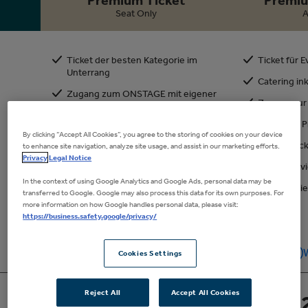
229€
Tickets anfragen
Seat Only
A
Loge anfragen
Ticket der besten Kategorie im
Ticket für 
Unterrang
Catering in
Zugang zum ONSTAGE mit eigener
Zugang zur
Bar (Getränke gegen Berechnung)
Separater 
Separater Premium Eingang
By clicking “Accept All Cookies”, you agree to the storing of cookies on your device
VIP-Parktick
to enhance site navigation, analyze site usage, and assist in our marketing efforts.
Parkticket (je zwei Tickets)
Privacy
Legal Notice
Guest Serv
Guest Service
In the context of using Google Analytics and Google Ads, personal data may be
Kostenfrei
Kostenfreie Garderobe
transferred to Google. Google may also process this data for its own purposes. For
more information on how Google handles personal data, please visit:
https://business.safety.google/privacy/
Weitere Infos
W
Cookies Settings
Reject All
Accept All Cookies
99€