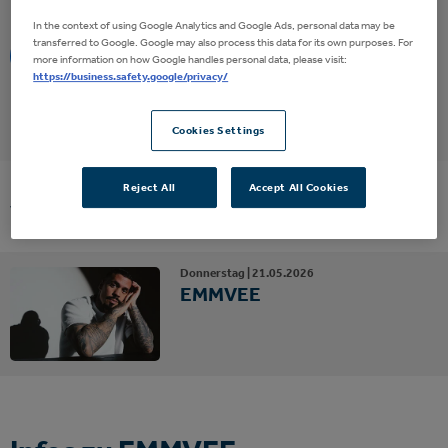
In the context of using Google Analytics and Google Ads, personal data may be
transferred to Google. Google may also process this data for its own purposes. For
Eventalarm
more information on how Google handles personal data, please visit:
https://business.safety.google/privacy/
Cookies Settings
Reject All
Accept All Cookies
Vergangene Events
Donnerstag |
21.
05.
2026
EMMVEE