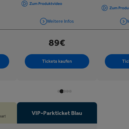
Weitere Infos
W
89€
Tickets kaufen
Tic
VIP-Parkticket Blau
bar!