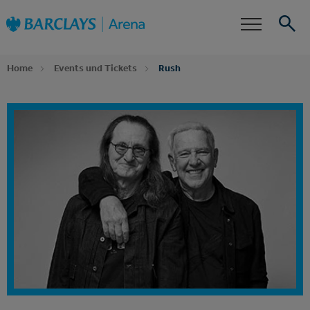
Zur
Barclays Arena
Startseite
Barrierefreiheit
Events
Suche
Home
Events und Tickets
Rush
Dein Event Alarm
Abonniere jetzt unseren Newsletter und erfahre
zuerst, wenn für Rush Tickets, Zusatztermine oder
neue Ticketkontingente verfügbar sind.