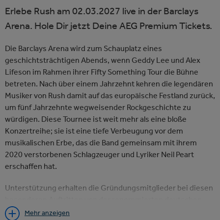
Erlebe Rush am 02.03.2027 live in der Barclays
Arena. Hole Dir jetzt Deine AEG Premium Tickets.
Die Barclays Arena wird zum Schauplatz eines
geschichtsträchtigen Abends, wenn Geddy Lee und Alex
Lifeson im Rahmen ihrer Fifty Something Tour die Bühne
betreten. Nach über einem Jahrzehnt kehren die legendären
Musiker von Rush damit auf das europäische Festland zurück,
um fünf Jahrzehnte wegweisender Rockgeschichte zu
würdigen. Diese Tournee ist weit mehr als eine bloße
Konzertreihe; sie ist eine tiefe Verbeugung vor dem
musikalischen Erbe, das die Band gemeinsam mit ihrem
2020 verstorbenen Schlagzeuger und Lyriker Neil Peart
erschaffen hat.
Unterstützung erhalten die Gründungsmitglieder bei diesen
besonderen Auftritten von der renommierten deutschen
Schlagzeugerin Anika Nilles sowie dem Keyboarder Loren
Mehr anzeigen