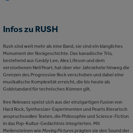
Gold. Das Konzept der Evening with Shows verspricht ein
dynamisches Erlebnis, bei dem Lee und Lifeson aus einem
Repertoire von über 40 Titeln schöpfen, um jeden Abend
einzigartig zu gestalten.
Infos zu RUSH
Sichern Sie sich Ihren Platz für diesen emotionalen Tribut an
eine der einflussreichsten Bands der Welt, die mit über 45
Rush sind weit mehr als eine Band, sie sind ein klangliches
Millionen verkauften Alben und der Aufnahme in die Rock &
Monument der Rockgeschichte. Das kanadische Trio,
Roll Hall of Fame Musikgeschichte geschrieben hat. Erleben
bestehend aus Geddy Lee, Alex Lifeson und dem
Sie die klangliche Brillanz und das revolutionäre Storytelling
verstorbenen Neil Peart, hat über vier Jahrzehnte hinweg die
von Rush live in Hamburg.
Grenzen des Progressive Rock verschoben und dabei eine
musikalische Komplexität erreicht, die bis heute als
Goldstandard für technisches Können gilt.
Ihre Relevanz speist sich aus der einzigartigen Fusion von
Hard Rock, Synthesizer-Experimenten und Pearts literarisch
anspruchsvollen Texten, die Philosophie und Science-Fiction
in das Pop-Kultur-Gedächtnis integrierten. Mit
Meilensteinen wie
Moving Pictures
prägten sie den Sound der