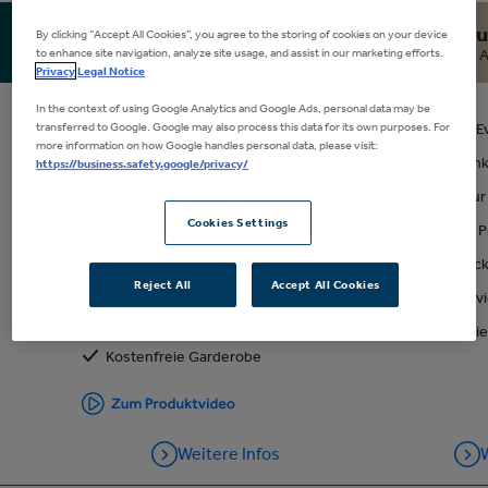
289€
Tickets kaufen
Premium Ticket
Premiu
By clicking “Accept All Cookies”, you agree to the storing of cookies on your device
to enhance site navigation, analyze site usage, and assist in our marketing efforts.
Seat Only
A
Privacy
Legal Notice
Loge anfragen
In the context of using Google Analytics and Google Ads, personal data may be
transferred to Google. Google may also process this data for its own purposes. For
Ticket der besten Kategorie im
Ticket für 
more information on how Google handles personal data, please visit:
Unterrang
Catering in
https://business.safety.google/privacy/
Zugang zu einem Premium Bereich
Zugang zur
der Arena (Getränke gegen
Berechnung)
Cookies Settings
Separater 
Separater Premium Eingang
VIP-Parktick
Reject All
Accept All Cookies
VIP-Parkticket (je zwei Tickets)
Guest Serv
Guest Service
Kostenfrei
Kostenfreie Garderobe
Weitere Infos
W